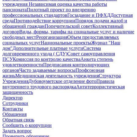
учреждения
Независимая оценка качества работы
пансионата
Пилотный проект по внедрению
профессиональных стандартов
Госзадание и ПФХД
Доступная
среда
Противодействие коррупции
Порядок подачи жалоб и
обращений граждан
Попечительский совет
Коллективный
договор
Виды, формы, тарифы на социальные услуг и наличие
свободных мест
Реорганизация
Объем предоставляемых
социальных услуг
Национальные проекты
Журнал "Наш
дом"
Дополнительные платные услуги
Система
долговременного ухода ( СДУ)
Совет самоуправления
ПСУ
Комиссия по контролю качества
Анкета степень
удовлетворенности
Предписания контролирующих
органов
Часто задаваемые вопросы
Профсоюзная
жизнь
Медицинская деятельность учреждения
Структура
Учреждения
Дубовоуметское отделение фото
Правила
внутреннего трудового распорядка
Антитеррористическая
защищенность
Директор
Сотрудники
Контакты
Обращения
Обратная связь
Сообщить о коррупции
Задать вопрос
Проверить обращение