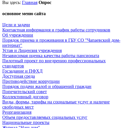
Вы
здесь:
Главная
Опрос
основное меню сайта
Цели и задачи
Контактная информация и график работы сотрудников
Об учреждении
Порядок приема и проживания в ГБУ СО "Чапаевский дом-
интернат"
Устав и Лицензия учреждения
Независимая оценка качества работы пансионата
Пилотный проект по внедрению профессиональных
стандартов
Госзадание и ПФХД
Доступная среда
Противодействие коррупции
Порядок подачи жалоб и обращений граждан
Попечительский совет
Коллективный договор
Виды, формы, тарифы на социальные услуг и наличие
свободных мест
Реорганизация
Объем предоставляемых социальных услуг
Национальные проекты
Журнал "Наш дом"