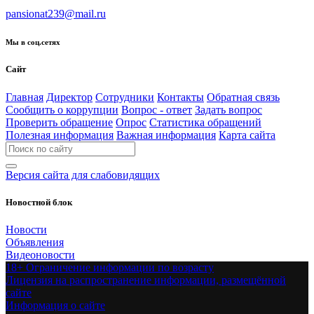
pansionat239@mail.ru
Мы в соц.сетях
Сайт
Главная
Директор
Сотрудники
Контакты
Обратная связь
Сообщить о коррупции
Вопрос - ответ
Задать вопрос
Проверить обращение
Опрос
Статистика обращений
Полезная информация
Важная информация
Карта сайта
Версия сайта для слабовидящих
Новостной блок
Новости
Объявления
Видеоновости
18+ Ограничение информации по возрасту
Лицензия на распространение информации, размещённой
сайте
Информация о сайте