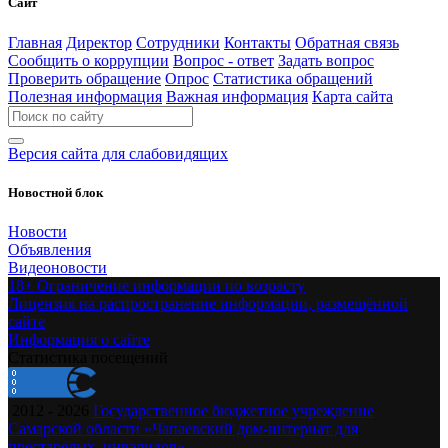
Сайт
Главная
Директор
Сотрудники
Контакты
Обратная связь
Сообщить о коррупции
Вопрос - ответ
Задать вопрос
Проверить обращение
Опрос
Статистика обращений
Полезная информация
Важная информация
Карта сайта
Версия сайта для слабовидящих
Новостной блок
Новости
Объявления
Видеоновости
18+ Ограничение информации по возрасту
Лицензия на распространение информации, размещённой
сайте
Информация о сайте
Статистика посещений
2012 - 2026
Государственное бюджетное учреждение
Самарской области «Чапаевский дом-интернат для
престарелых, инвалидов»