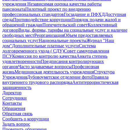
учреждения
Независимая оценка качества работы
пансионата
Пилотный проект по внедрению
профессиональных стандартов
Госзадание и ПФХД
Доступная
среда
Противодействие коррупции
Порядок подачи жалоб и
обращений граждан
Попечительский совет
Коллективный
договор
Виды, формы, тарифы на социальные услуг и наличие
свободных мест
Реорганизация
Объем предоставляемых
социальных услуг
Национальные проекты
Журнал "Наш
дом"
Дополнительные платные услуги
Система
долговременного ухода ( СДУ)
Совет самоуправления
ПСУ
Комиссия по контролю качества
Анкета степень
удовлетворенности
Предписания контролирующих
органов
Часто задаваемые вопросы
Профсоюзная
жизнь
Медицинская деятельность учреждения
Структура
Учреждения
Дубовоуметское отделение фото
Правила
внутреннего трудового распорядка
Антитеррористическая
защищенность
Директор
Сотрудники
Контакты
Обращения
Обратная связь
Сообщить о коррупции
Задать вопрос
Проверить обращение