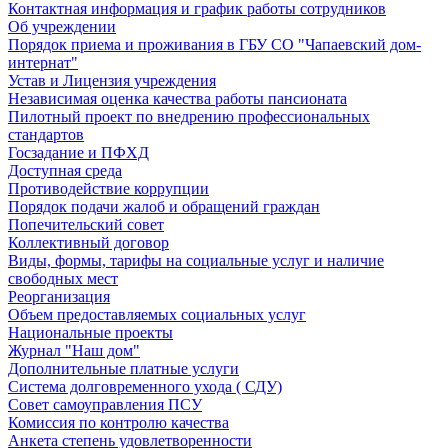
Контактная информация и график работы сотрудников
Об учреждении
Порядок приема и проживания в ГБУ СО "Чапаевский дом-
интернат"
Устав и Лицензия учреждения
Независимая оценка качества работы пансионата
Пилотный проект по внедрению профессиональных
стандартов
Госзадание и ПФХД
Доступная среда
Противодействие коррупции
Порядок подачи жалоб и обращений граждан
Попечительский совет
Коллективный договор
Виды, формы, тарифы на социальные услуг и наличие
свободных мест
Реорганизация
Объем предоставляемых социальных услуг
Национальные проекты
Журнал "Наш дом"
Дополнительные платные услуги
Система долговременного ухода ( СДУ)
Совет самоуправления ПСУ
Комиссия по контролю качества
Анкета степень удовлетворенности