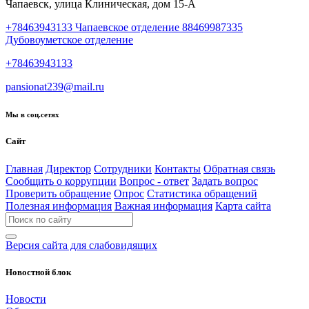
Чапаевск, улица Клиническая, дом 15-А
+78463943133 Чапаевское отделение 88469987335
Дубовоуметское отделение
+78463943133
pansionat239@mail.ru
Мы в соц.сетях
Сайт
Главная
Директор
Сотрудники
Контакты
Обратная связь
Сообщить о коррупции
Вопрос - ответ
Задать вопрос
Проверить обращение
Опрос
Статистика обращений
Полезная информация
Важная информация
Карта сайта
Версия сайта для слабовидящих
Новостной блок
Новости