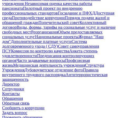
учреждения
Независимая оценка качества работы
пансионата
Пилотный проект по внедрению
профессиональных стандартов
Госзадание и ПФХД
Доступная
среда
Противодействие коррупции
Порядок подачи жалоб и
обращений граждан
Попечительский совет
Коллективный
договор
Виды, формы, тарифы на социальные услуг и наличие
свободных мест
Реорганизация
Объем предоставляемых
социальных услуг
Национальные проекты
Журнал "Наш
дом"
Дополнительные платные услуги
Система
долговременного ухода ( СДУ)
Совет самоуправления
ПСУ
Комиссия по контролю качества
Анкета степень
удовлетворенности
Предписания контролирующих
органов
Часто задаваемые вопросы
Профсоюзная
жизнь
Медицинская деятельность учреждения
Структура
Учреждения
Дубовоуметское отделение фото
Правила
внутреннего трудового распорядка
Антитеррористическая
защищенность
Директор
Сотрудники
Контакты
Обращения
Обратная связь
Сообщить о коррупции
Задать вопрос
Проверить обращение