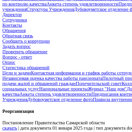
по контролю качества
Анкета степень удовлетворенности
Предп
учреждения
Структура Учреждения
Дубовоуметское отделение 
Директор
Сотрудники
Контакты
Обращения
Обратная связь
Сообщить о коррупции
Задать вопрос
Проверить обращение
Вопрос - ответ
Опрос
Статистика обращений
Цели и задачи
Контактная информация и график работы сотруд
Независимая оценка качества работы пансионата
Пилотный про
подачи жалоб и обращений граждан
Попечительский совет
Колл
социальных услуг
Национальные проекты
Журнал "Наш дом"
До
качества
Анкета степень удовлетворенности
Предписания контр
Учреждения
Дубовоуметское отделение фото
Правила внутренне
Реорганизация
Постановление Правительства Самарской области
скачать
| дата документа 01 января 2025 года | тип документа d