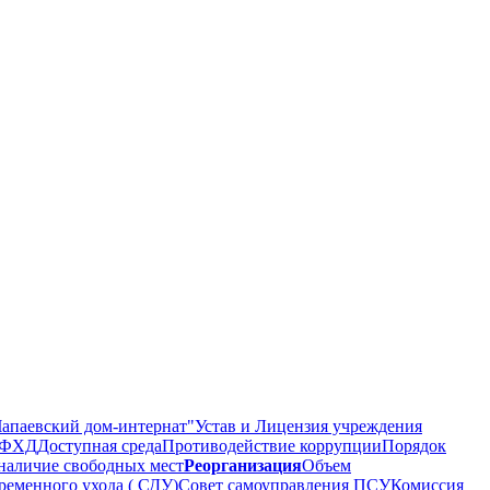
апаевский дом-интернат"
Устав и Лицензия учреждения
 ПФХД
Доступная среда
Противодействие коррупции
Порядок
наличие свободных мест
Реорганизация
Объем
ременного ухода ( СДУ)
Совет самоуправления ПСУ
Комиссия