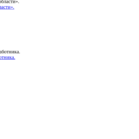
ласти».
отника.