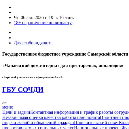
Чт. 06 авг. 2026 г.
19 ч. 16 мин.
18+
ограничение по возрасту
Для слабовидящих
Государственное бюджетное учреждение Самарской области
«Чапаевский дом-интернат для престарелых, инвалидов»
chapaevskyveteran.ru - официальный сайт
ГБУ СО
ЧДИ
меню
Цели и задачи
Контактная информация и график работы сотруд
Независимая оценка качества работы пансионата
Пилотный про
подачи жалоб и обращений граждан
Попечительский совет
Колл
предоставляемых социальных услуг
Национальные проекты
Жур