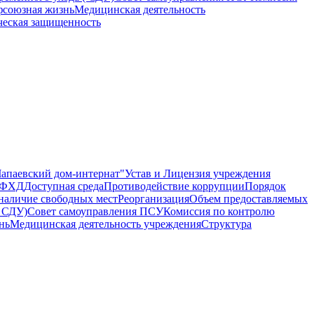
союзная жизнь
Медицинская деятельность
ческая защищенность
апаевский дом-интернат"
Устав и Лицензия учреждения
 ПФХД
Доступная среда
Противодействие коррупции
Порядок
наличие свободных мест
Реорганизация
Объем предоставляемых
( СДУ)
Совет самоуправления ПСУ
Комиссия по контролю
нь
Медицинская деятельность учреждения
Структура