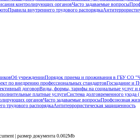
исания контролирующих органов
Часто задаваемые вопросы
Проф
фото
Правила внутреннего трудового распорядка
Антитеррористи
ников
Об учреждении
Порядок приема и проживания в ГБУ СО "Ч
ект по внедрению профессиональных стандартов
Госзадание и
ективный договор
Виды, формы, тарифы на социальные услуг и 
полнительные платные услуги
Система долговременного ухода 
олирующих органов
Часто задаваемые вопросы
Профсоюзная жиз
го трудового распорядка
Антитеррористическая защищенность
ocument | размер документа 0.002Mb