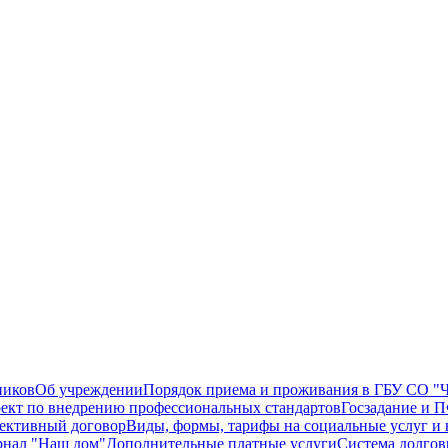
ников
Об учреждении
Порядок приема и проживания в ГБУ СО "Ч
ект по внедрению профессиональных стандартов
Госзадание и
ективный договор
Виды, формы, тарифы на социальные услуг и 
нал "Наш дом"
Дополнительные платные услуги
Система долгов