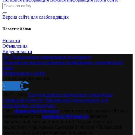
Версия сайта для слабовидящих
Новостной блок
Новости
Объявления
Видеоновости
18+ Ограничение информации по возрасту
Лицензия на распространение информации, размещённой
сайте
Информация о сайте
Статистика посещений
2012 - 2026
Государственное бюджетное учреждение
Самарской области «Чапаевский дом-интернат для
престарелых, инвалидов»
Сайт
chapaevskyveteran.ru
является официальным сайтом, а
электронная почта
pansionat239@mail.ru
является
официальной электронной почтой Государственного
бюджетного учреждения Самарской области «Чапаевский
дом-интернат для престарелых, инвалидов».