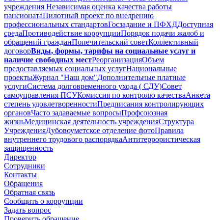
учреждения
Независимая оценка качества работы
пансионата
Пилотный проект по внедрению
профессиональных стандартов
Госзадание и ПФХД
Доступная
среда
Противодействие коррупции
Порядок подачи жалоб и
обращений граждан
Попечительский совет
Коллективный
договор
Виды, формы, тарифы на социальные услуг и
наличие свободных мест
Реорганизация
Объем
предоставляемых социальных услуг
Национальные
проекты
Журнал "Наш дом"
Дополнительные платные
услуги
Система долговременного ухода ( СДУ)
Совет
самоуправления ПСУ
Комиссия по контролю качества
Анкета
степень удовлетворенности
Предписания контролирующих
органов
Часто задаваемые вопросы
Профсоюзная
жизнь
Медицинская деятельность учреждения
Структура
Учреждения
Дубовоуметское отделение фото
Правила
внутреннего трудового распорядка
Антитеррористическая
защищенность
Директор
Сотрудники
Контакты
Обращения
Обратная связь
Сообщить о коррупции
Задать вопрос
Проверить обращение