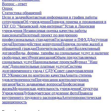
Вопрос - ответ
Опрос
Статистика обращений
Цели и задачи
Контактная информация и график работы
сотрудников
Об учреждении
Порядок приема и проживания в
ГБУ СО "Чапаевский дом-интернат"
Устав и Лицензия
учреждения
Независимая оценка качества работы
пансионата
Пилотный проект по внедрению
профессиональных стандартов
Госзадание и ПФХД
Доступная
среда
Противодействие коррупции
Порядок подачи жалоб и
обращений граждан
Попечительский совет
Коллективный
договор
Виды, формы, тарифы на социальные услуг и наличие
свободных мест
Реорганизация
Объем предоставляемых
социальных услуг
Национальные проекты
Журнал "Наш
дом"
Дополнительные платные услуги
Система
долговременного ухода ( СДУ)
Совет самоуправления
ПСУ
Комиссия по контролю качества
Анкета степень
удовлетворенности
Предписания контролирующих
органов
Часто задаваемые вопросы
Профсоюзная
жизнь
Медицинская деятельность учреждения
Структура
Учреждения
Дубовоуметское отделение фото
Правила
внутреннего трудового распорядка
Антитеррористическая
защищенность