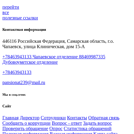
перейти
все
полезные ссылки
Контактная информация
446116 Российская Федерация, Самарская область, г.о.
Чапаевск, улица Клиническая, дом 15-А
+78463943133 Чапаевское отделение 88469987335
Дубовоуметское отделение
+78463943133
pansionat239@mail.ru
Мы в соц.сетях
Сайт
Главная
Директор
Сотрудники
Контакты
Обратная связь
Сообщить о коррупции
Вопрос - ответ
Задать вопрос
Проверить обращение
Опрос
Статистика обращений
Полезная информация
Важная информация
Карта сайта