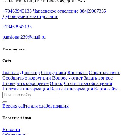
Чапаевск, улица Клиническая, дом 15-А
+78463943133 Чапаевское отделение 88469987335
Дубовоуметское отделение
+78463943133
pansionat239@mail.ru
Мы в соц.сетях
Сайт
Главная
Директор
Сотрудники
Контакты
Обратная связь
Сообщить о коррупции
Вопрос - ответ
Задать вопрос
Проверить обращение
Опрос
Статистика обращений
Полезная информация
Важная информация
Карта сайта
Версия сайта для слабовидящих
Новостной блок
Новости
Объявления