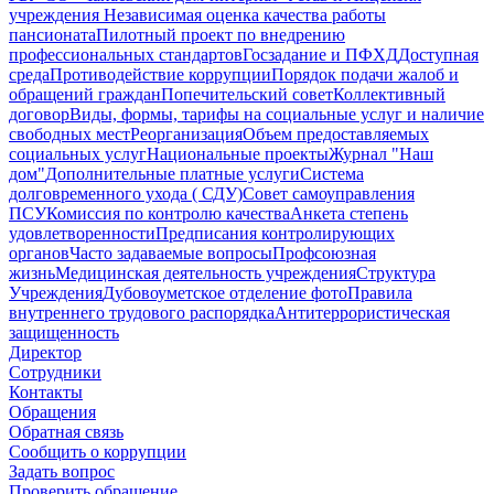
учреждения
Независимая оценка качества работы
пансионата
Пилотный проект по внедрению
профессиональных стандартов
Госзадание и ПФХД
Доступная
среда
Противодействие коррупции
Порядок подачи жалоб и
обращений граждан
Попечительский совет
Коллективный
договор
Виды, формы, тарифы на социальные услуг и наличие
свободных мест
Реорганизация
Объем предоставляемых
социальных услуг
Национальные проекты
Журнал "Наш
дом"
Дополнительные платные услуги
Система
долговременного ухода ( СДУ)
Совет самоуправления
ПСУ
Комиссия по контролю качества
Анкета степень
удовлетворенности
Предписания контролирующих
органов
Часто задаваемые вопросы
Профсоюзная
жизнь
Медицинская деятельность учреждения
Структура
Учреждения
Дубовоуметское отделение фото
Правила
внутреннего трудового распорядка
Антитеррористическая
защищенность
Директор
Сотрудники
Контакты
Обращения
Обратная связь
Сообщить о коррупции
Задать вопрос
Проверить обращение