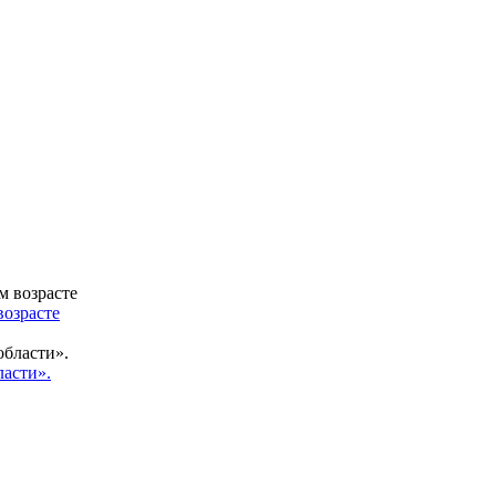
возрасте
ласти».