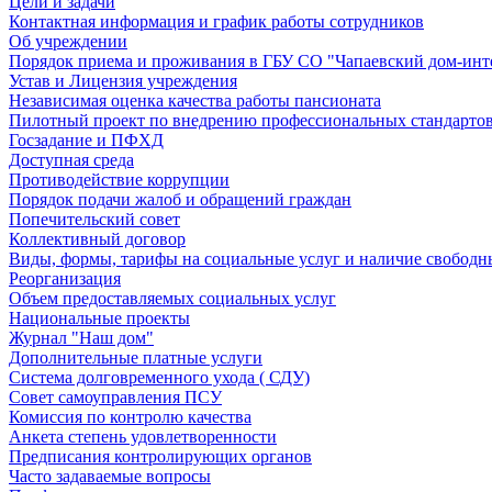
Цели и задачи
Контактная информация и график работы сотрудников
Об учреждении
Порядок приема и проживания в ГБУ СО "Чапаевский дом-инт
Устав и Лицензия учреждения
Независимая оценка качества работы пансионата
Пилотный проект по внедрению профессиональных стандарто
Госзадание и ПФХД
Доступная среда
Противодействие коррупции
Порядок подачи жалоб и обращений граждан
Попечительский совет
Коллективный договор
Виды, формы, тарифы на социальные услуг и наличие свободн
Реорганизация
Объем предоставляемых социальных услуг
Национальные проекты
Журнал "Наш дом"
Дополнительные платные услуги
Система долговременного ухода ( СДУ)
Совет самоуправления ПСУ
Комиссия по контролю качества
Анкета степень удовлетворенности
Предписания контролирующих органов
Часто задаваемые вопросы