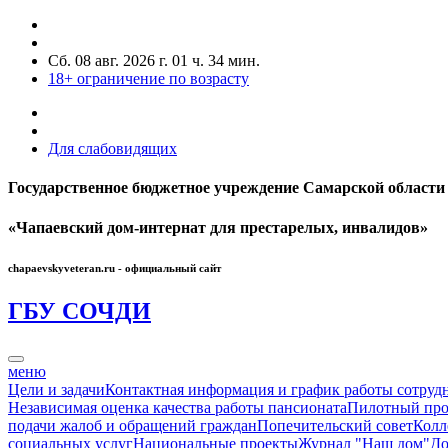
Сб. 08 авг. 2026 г.
01 ч. 34 мин.
18+
ограничение по возрасту
Для слабовидящих
Государственное бюджетное учреждение Самарской области
«Чапаевский дом-интернат для престарелых, инвалидов»
chapaevskyveteran.ru - официальный сайт
ГБУ СО
ЧДИ
меню
Цели и задачи
Контактная информация и график работы сотруд
Независимая оценка качества работы пансионата
Пилотный про
подачи жалоб и обращений граждан
Попечительский совет
Колл
социальных услуг
Национальные проекты
Журнал "Наш дом"
До