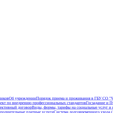
ников
Об учреждении
Порядок приема и проживания в ГБУ СО "Ч
ект по внедрению профессиональных стандартов
Госзадание и
ективный договор
Виды, формы, тарифы на социальные услуг и 
полнительные платные услуги
Система долговременного ухода 