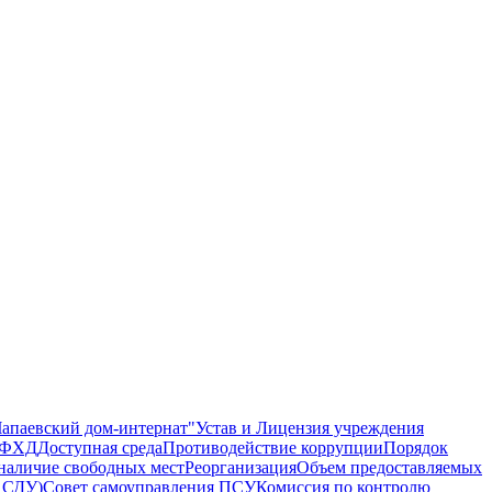
апаевский дом-интернат"
Устав и Лицензия учреждения
 ПФХД
Доступная среда
Противодействие коррупции
Порядок
наличие свободных мест
Реорганизация
Объем предоставляемых
( СДУ)
Совет самоуправления ПСУ
Комиссия по контролю