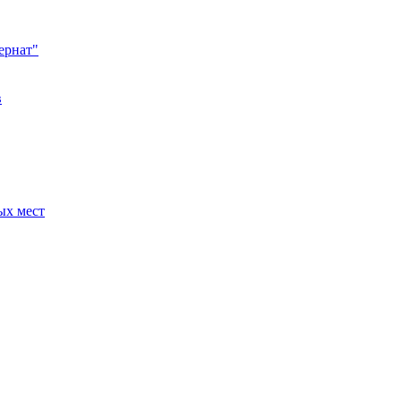
ернат"
в
ых мест