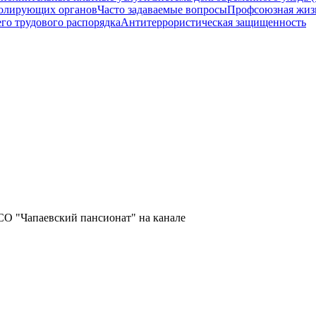
олирующих органов
Часто задаваемые вопросы
Профсоюзная жиз
го трудового распорядка
Антитеррористическая защищенность
СО "Чапаевский пансионат" на канале