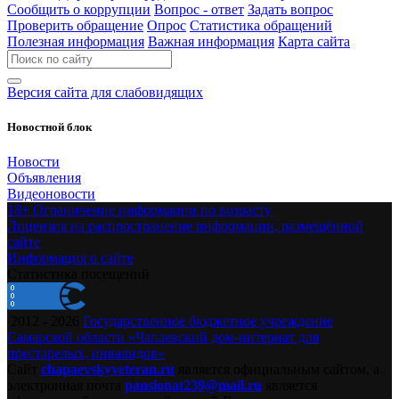
Сообщить о коррупции
Вопрос - ответ
Задать вопрос
Проверить обращение
Опрос
Статистика обращений
Полезная информация
Важная информация
Карта сайта
Версия сайта для слабовидящих
Новостной блок
Новости
Объявления
Видеоновости
18+ Ограничение информации по возрасту
Лицензия на распространение информации, размещённой
сайте
Информация о сайте
Статистика посещений
2012 - 2026
Государственное бюджетное учреждение
Самарской области «Чапаевский дом-интернат для
престарелых, инвалидов»
Сайт
chapaevskyveteran.ru
является официальным сайтом, а
электронная почта
pansionat239@mail.ru
является