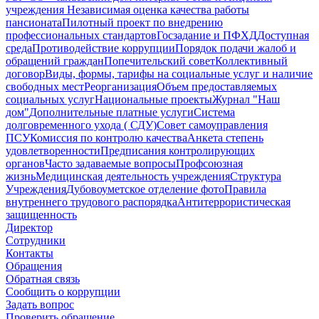
учреждения
Независимая оценка качества работы
пансионата
Пилотный проект по внедрению
профессиональных стандартов
Госзадание и ПФХД
Доступная
среда
Противодействие коррупции
Порядок подачи жалоб и
обращений граждан
Попечительский совет
Коллективный
договор
Виды, формы, тарифы на социальные услуг и наличие
свободных мест
Реорганизация
Объем предоставляемых
социальных услуг
Национальные проекты
Журнал "Наш
дом"
Дополнительные платные услуги
Система
долговременного ухода ( СДУ)
Совет самоуправления
ПСУ
Комиссия по контролю качества
Анкета степень
удовлетворенности
Предписания контролирующих
органов
Часто задаваемые вопросы
Профсоюзная
жизнь
Медицинская деятельность учреждения
Структура
Учреждения
Дубовоуметское отделение фото
Правила
внутреннего трудового распорядка
Антитеррористическая
защищенность
Директор
Сотрудники
Контакты
Обращения
Обратная связь
Сообщить о коррупции
Задать вопрос
Проверить обращение